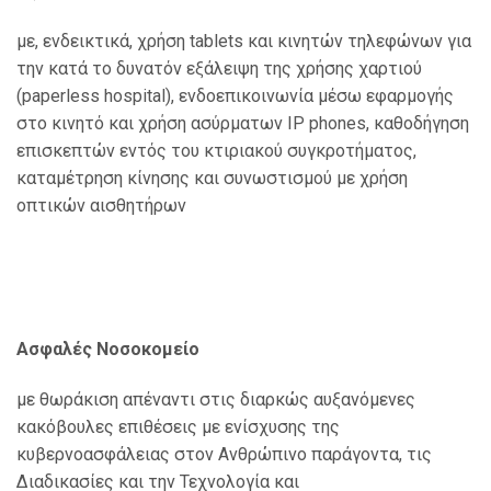
με,
ενδεικτικά, χρήση tablets και κινητών τηλεφώνων για
την κατά το
δυνατόν
εξάλειψη
της
χρήσης
χαρτιού
(paperless
hospital),
ενδ
οεπικοινωνία
μέσω
εφαρμογής
στο κινητό και χρήση ασύρματων IP phones, καθοδήγηση
επισκεπτών εντός του
κτιριακού συγκροτήματος,
καταμέτρηση κίνησης και συνωστισμού με χρήση
οπτικών
αισθητήρων
Ασφαλές Νοσοκομείο
με θωράκιση απέναντι στις διαρκώς αυξανόμενες
κακόβουλες
επιθέσεις με ενίσχυσης της
κυβερνοασφάλειας στον Ανθρώπινο παράγοντα, τις
Διαδικασίες
και την Τεχνολογία και