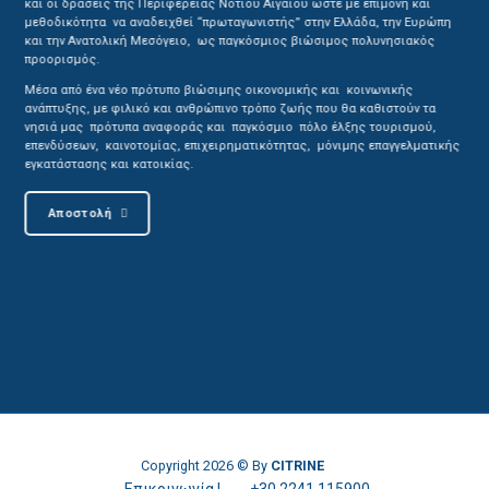
και οι δράσεις της Περιφέρειας Νοτίου Αιγαίου ώστε με επιμονή και
μεθοδικότητα να αναδειχθεί “πρωταγωνιστής” στην Ελλάδα, την Ευρώπη
και την Ανατολική Μεσόγειο, ως παγκόσμιος βιώσιμος πολυνησιακός
προορισμός.
Μέσα από ένα νέο πρότυπο βιώσιμης οικονομικής και κοινωνικής
ανάπτυξης, με φιλικό και ανθρώπινο τρόπο ζωής που θα καθιστούν τα
νησιά μας πρότυπα αναφοράς και παγκόσμιο πόλο έλξης τουρισμού,
επενδύσεων, καινοτομίας, επιχειρηματικότητας, μόνιμης επαγγελματικής
εγκατάστασης και κατοικίας.
Αποστολή
Copyright 2026 © By
CITRINE