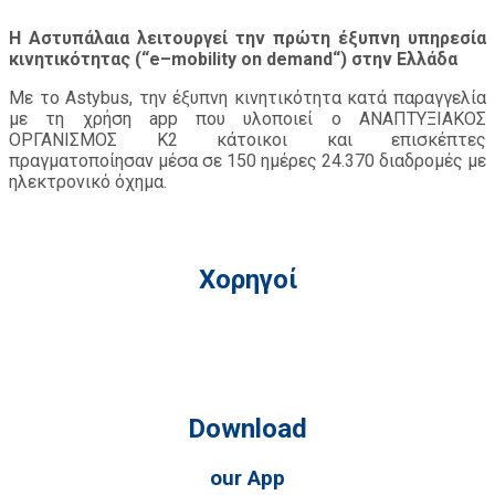
Η Αστυπάλαια λειτουργεί την πρώτη έξυπνη υπηρεσί
α
κινητικότητας
(“
e
–
mobility
on
demand
“)
στην
Ελλάδα
M
ε το
Astybus
, την έξυπνη κινητικότητα κατά παραγγελία
με τη χρήση
app
που υλοποιεί ο
ΑΝΑΠΤΥΞΙΑΚΟΣ
ΟΡΓΑΝΙΣΜΟΣ K2
κάτοικοι και επισκέπτες
πραγματοπο
ίησαν μέσα
σε 150
ημέρες 24.370 διαδρομές
με
ηλεκτρονικό όχημα
.
Χορηγοί
Download
our App