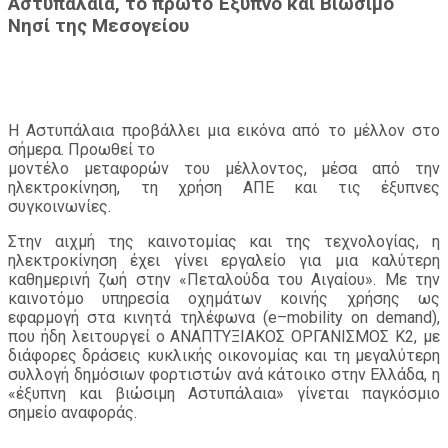
Αστυπάλαια, το πρώτο Έξυπνο και Βιώσιμο
Νησί της Μεσογείου
Η
Αστυπάλαια
προβάλλει
μια
εικόνα
από
το
μέλλον
στο
σήμερα.
Προωθεί
το
μοντέλο μεταφορών του μέλλοντος, μέσα από την
ηλεκτροκίνηση, τη χρήση ΑΠΕ και τις
έξυπνες
συγκοινωνίες.
Στην αιχμή της
καινοτομίας και της τεχνολογίας, η
ηλεκτροκίνηση έχει γίνει εργαλείο για μια
καλύτερη
καθημερινή ζωή στην «Πεταλούδα του Αιγαίου». Με την
καινοτόμο υπηρεσία
οχημάτων κοινής χρήσης ως
εφαρμογή στα κινητά τηλέφωνα (
e
–
mobility
on
demand
),
που
ήδη λειτουργεί ο
ΑΝΑΠΤΥΞΙΑΚΟΣ ΟΡΓΑΝΙΣΜΟΣ K2
,
με
διάφορες δράσεις κυκλικής οικονομίας
και τη μεγαλύτερη
συλλογή δημόσιων φορτιστών ανά κάτοικο στην Ελλάδα, η
«έξυπνη και
βιώσιμη Αστυπάλαια» γίνεται παγκόσμιο
σημείο αναφοράς.